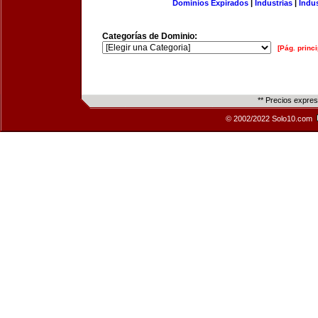
Dominios Expirados
|
Industrias
|
Indu
Categorías de Dominio:
[Pág. princi
** Precios expre
© 2002/2022 Solo10.com