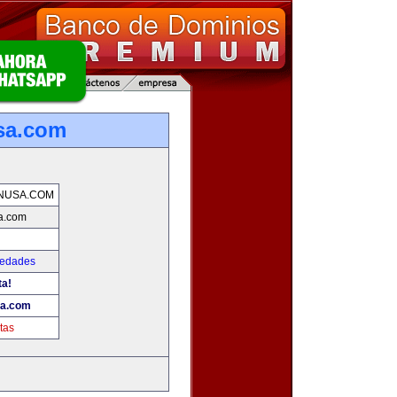
sa.com
NUSA.COM
a.com
iedades
ta!
sa.com
tas