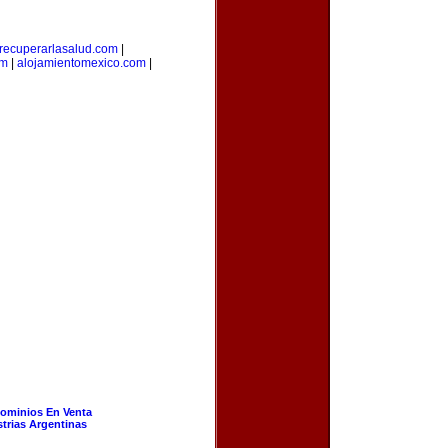
recuperarlasalud.com
|
om
|
alojamientomexico.com
|
ominios En Venta
strias Argentinas