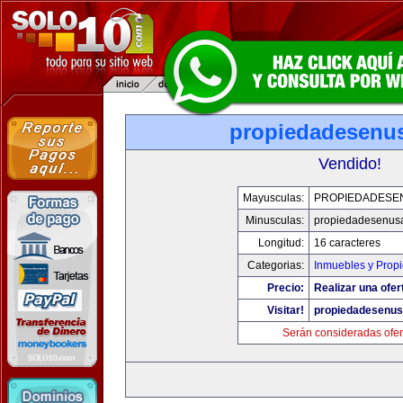
propiedadesenu
Vendido!
Mayusculas:
PROPIEDADESE
Minusculas:
propiedadesenus
Longitud:
16 caracteres
Categorias:
Inmuebles y Prop
Precio:
Realizar una ofer
Visitar!
propiedadesenu
Serán consideradas ofer