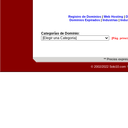
Registro de Dominios
|
Web Hosting
|
D
Dominios Expirados
|
Industrias
|
Indu
Categorías de Dominio:
[Pág. princi
** Precios expre
© 2002/2022 Solo10.com