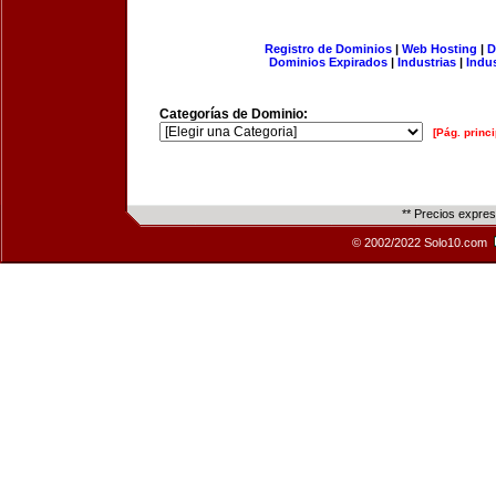
Registro de Dominios
|
Web Hosting
|
D
Dominios Expirados
|
Industrias
|
Indu
Categorías de Dominio:
[Pág. princi
** Precios expre
© 2002/2022 Solo10.com