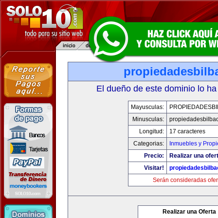
propiedadesbilb
El dueño de este dominio lo ha
Mayusculas:
PROPIEDADESBI
Minusculas:
propiedadesbilba
Longitud:
17 caracteres
Categorias:
Inmuebles y Prop
Precio:
Realizar una ofer
Visitar!
propiedadesbilb
Serán consideradas ofer
Realizar una Oferta