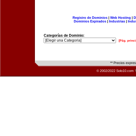
Registro de Dominios
|
Web Hosting
|
D
Dominios Expirados
|
Industrias
|
Indu
Categorías de Dominio:
[Pág. princi
** Precios expre
© 2002/2022 Solo10.com